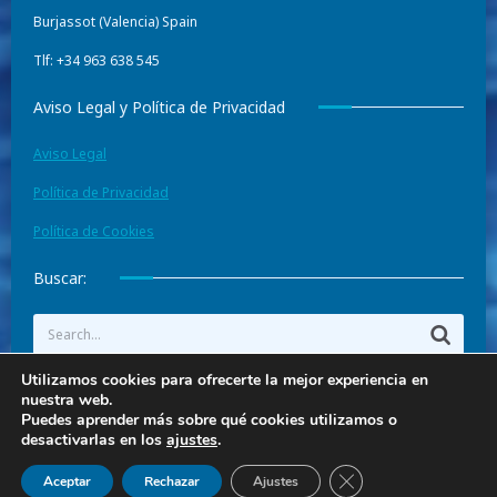
Burjassot (Valencia) Spain
Tlf: +34 963 638 545
Aviso Legal y Política de Privacidad
Aviso Legal
Política de Privacidad
Política de Cookies
Buscar:
Utilizamos cookies para ofrecerte la mejor experiencia en
nuestra web.
Diseño y Programación
www.laicreativa.com
Puedes aprender más sobre qué cookies utilizamos o
desactivarlas en los
ajustes
.
Cerrar el banner de 
Aceptar
Rechazar
Ajustes